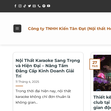
Bỏ
qua
nội
dung
Công ty TNHH Kiến Tân Đạt (Nội thất H
Nội Thất Karaoke Sang Trọng
27
và Hiện Đại – Nâng Tầm
Th11
Đẳng Cấp Kinh Doanh Giải
Trí
11 Tháng 4, 2025
Trong thời đại hiện nay, nội thất
karaoke không chỉ đơn thuần là
Thiết k
club tạ
không gian...
gian độ