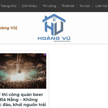
Trang chủ
Giới thiệu
Thi công
Thiết kế
Tin tức
Liên hệ
oàng Vũ)
ế thi công quán beer
i Đà Nẵng – Không
c đáo, khơi nguồn trải