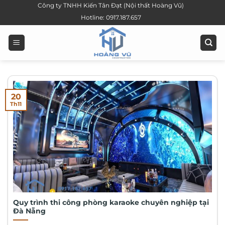
Bỏ
Công ty TNHH Kiến Tân Đạt (Nội thất Hoàng Vũ)
qua
Hotline: 0917.187.657
nội
dung
20
Th11
Quy trình thi công phòng karaoke chuyên nghiệp tại
Đà Nẵng