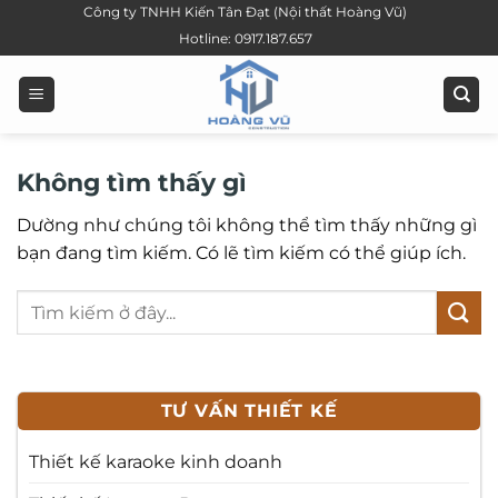
Bỏ
Công ty TNHH Kiến Tân Đạt (Nội thất Hoàng Vũ)
qua
Hotline: 0917.187.657
nội
dung
Không tìm thấy gì
Dường như chúng tôi không thể tìm thấy những gì
bạn đang tìm kiếm. Có lẽ tìm kiếm có thể giúp ích.
TƯ VẤN THIẾT KẾ
Thiết kế karaoke kinh doanh