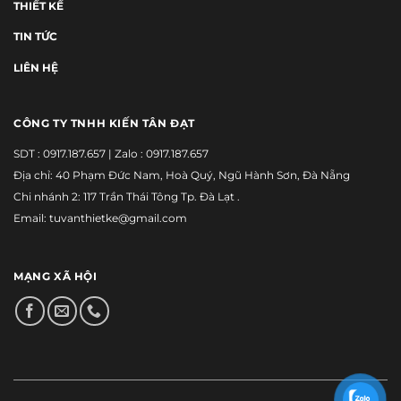
THIẾT KẾ
TIN TỨC
LIÊN HỆ
CÔNG TY TNHH KIẾN TÂN ĐẠT
SDT :
0917.187.657
| Zalo :
0917.187.657
Địa chỉ: 40 Phạm Đức Nam, Hoà Quý, Ngũ Hành Sơn, Đà Nẵng
Chi nhánh 2: 117 Trần Thái Tông Tp. Đà Lạt .
Email: tuvanthietke@gmail.com
MẠNG XÃ HỘI