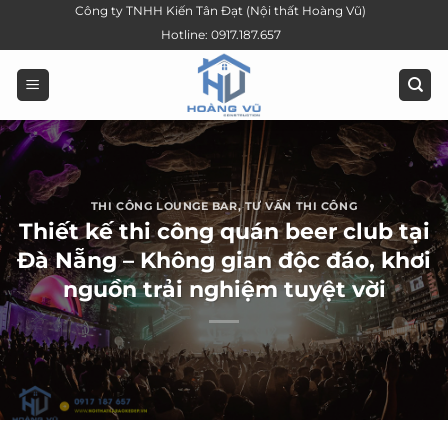
Bỏ
Công ty TNHH Kiến Tân Đạt (Nội thất Hoàng Vũ)
qua
Hotline: 0917.187.657
nội
dung
THI CÔNG LOUNGE BAR
,
TƯ VẤN THI CÔNG
Thiết kế thi công quán beer club tại
Đà Nẵng – Không gian độc đáo, khơi
nguồn trải nghiệm tuyệt vời