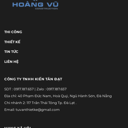
THI CÔNG
THIẾT KẾ
TIN TỨC
LIÊN HỆ
CÔNG TY TNHH KIẾN TÂN ĐẠT
SDT :
0917.187.657
| Zalo :
0917.187.657
Địa chỉ: 40 Phạm Đức Nam, Hoà Quý, Ngũ Hành Sơn, Đà Nẵng
Chi nhánh 2: 117 Trần Thái Tông Tp. Đà Lạt .
Email: tuvanthietke@gmail.com