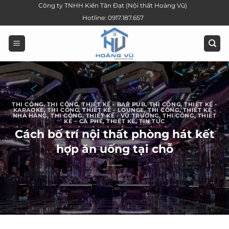
Bỏ
Công ty TNHH Kiến Tân Đạt (Nội thất Hoàng Vũ)
qua
Hotline: 0917.187.657
nội
dung
THI CÔNG
,
THI CÔNG, THIẾT KẾ - BAR PUB
,
THI CÔNG, THIẾT KẾ -
KARAOKE
,
THI CÔNG, THIẾT KẾ - LOUNGE
,
THI CÔNG, THIẾT KẾ -
NHÀ HÀNG
,
THI CÔNG, THIẾT KẾ - VŨ TRƯỜNG
,
THI CÔNG, THIẾT
KẾ – CÀ PHÊ
,
THIẾT KẾ
,
TIN TỨC
Cách bố trí nội thất phòng hát kết
hợp ăn uống tại chỗ