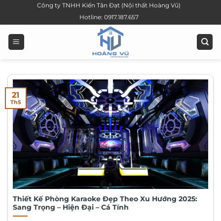
Bỏ
Công ty TNHH Kiến Tân Đạt (Nội thất Hoàng Vũ)
qua
Hotline: 0917.187.657
nội
dung
21
Th5
Thiết Kế Phòng Karaoke Đẹp Theo Xu Hướng 2025:
Sang Trọng – Hiện Đại – Cá Tính