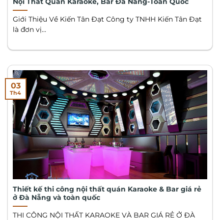
Nội Thất Quán Karaoke, Bar Đà Nẵng-Toàn Quốc
Giới Thiệu Về Kiến Tân Đạt Công ty TNHH Kiến Tân Đạt
là đơn vị...
03
Th4
Thiết kế thi công nội thất quán Karaoke & Bar giá rẻ
ở Đà Nẵng và toàn quốc
THI CÔNG NỘI THẤT KARAOKE VÀ BAR GIÁ RẺ Ở ĐÀ