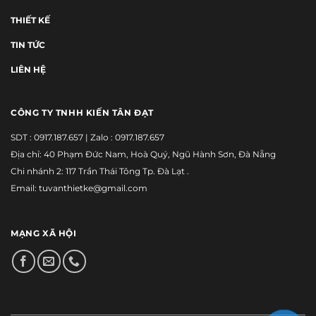
THIẾT KẾ
TIN TỨC
LIÊN HỆ
CÔNG TY TNHH KIẾN TÂN ĐẠT
SDT :
0917.187.657
| Zalo :
0917.187.657
Địa chỉ: 40 Phạm Đức Nam, Hoà Quý, Ngũ Hành Sơn, Đà Nẵng
Chi nhánh 2: 117 Trần Thái Tông Tp. Đà Lạt .
Email: tuvanthietke@gmail.com
MẠNG XÃ HỘI