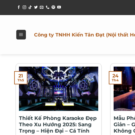
Bỏ
qua
nội
dung
Công ty TNHH Kiến Tân Đạt (Nội thất H
21
24
Th5
Th4
Thiết Kế Phòng Karaoke Đẹp
Mẫu Ph
Theo Xu Hướng 2025: Sang
Giản – 
Trọng – Hiện Đại – Cá Tính
Không 