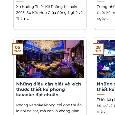
Xu Hướng Thiết Kế Phòng Karaoke
Trong nhữ
2025: Sự Kết Hợp Giữa Công Nghệ và
thiết kế 
Thẩm...
ngày...
05
28
Th10
Th9
Những điều cần biết về kích
Những s
thước thiết kế phòng
thiết k
karaoke đạt chuẩn
Thiết kế 
Phòng karaoke không chỉ đơn thuần
hỏi sự sá
là nơi để hát, mà còn là không gian...
mà...