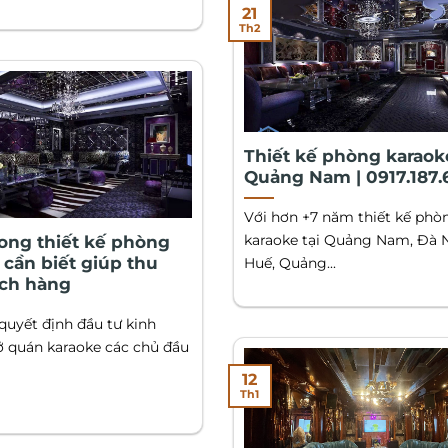
21
Th2
Thiết kế phòng karaoke
Quảng Nam | 0917.187.
Với hơn +7 năm thiết kế phò
karaoke tại Quảng Nam, Đà 
rong thiết kế phòng
 cần biết giúp thu
Huế, Quảng...
ch hàng
quyết định đầu tư kinh
 quán karaoke các chủ đầu
12
Th1
N