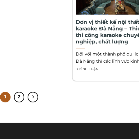
Đơn vị thiết kế nội thấ
karaoke Đà Nẵng – Thi
thi công karaoke chuy
nghiệp, chất lượng
Đối với một thành phố du lị
Đà Nẵng thì các lĩnh vực kinh.
8 BÌNH LUẬN
1
2