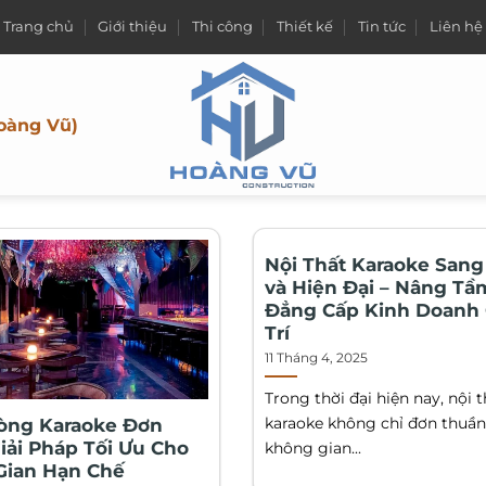
Trang chủ
Giới thiệu
Thi công
Thiết kế
Tin tức
Liên hệ
oàng Vũ)
Nội Thất Karaoke Sang
và Hiện Đại – Nâng Tầ
Đẳng Cấp Kinh Doanh 
Trí
11 Tháng 4, 2025
Trong thời đại hiện nay, nội t
karaoke không chỉ đơn thuần
òng Karaoke Đơn
Giải Pháp Tối Ưu Cho
không gian...
Gian Hạn Chế