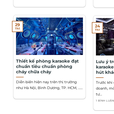
29
24
Th1
Th1
Thiết kế phòng karaoke đạt
Lưu ý t
chuẩn tiêu chuẩn phòng
karaoke
cháy chữa cháy
hút khá
Diễn biến hiện nay trên thị trường
Trước khi 
như Hà Nội, Bình Dương, TP. HCM, …...
doanh, mở
tư...
1 BÌNH LUẬ