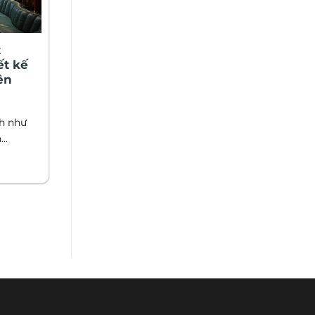
t
ết kế
ên
ch như
..