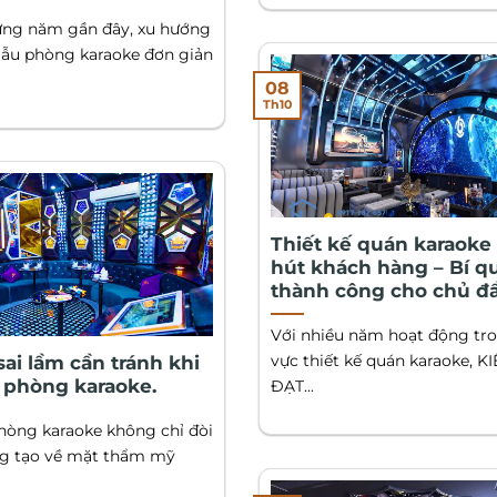
ng năm gần đây, xu hướng
mẫu phòng karaoke đơn giản
08
Th10
Thiết kế quán karaoke
hút khách hàng – Bí q
thành công cho chủ đầ
Với nhiều năm hoạt động tro
vực thiết kế quán karaoke, K
ai lầm cần tránh khi
ế phòng karaoke.
ĐẠT...
phòng karaoke không chỉ đòi
ng tạo về mặt thẩm mỹ