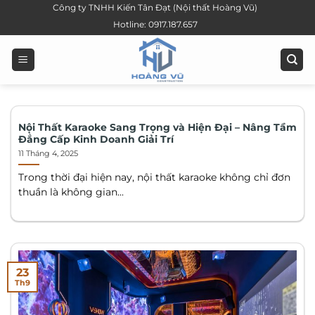
Bỏ
Công ty TNHH Kiến Tân Đạt (Nội thất Hoàng Vũ)
qua
Hotline: 0917.187.657
nội
dung
Nội Thất Karaoke Sang Trọng và Hiện Đại – Nâng Tầm
Đẳng Cấp Kinh Doanh Giải Trí
11 Tháng 4, 2025
Trong thời đại hiện nay, nội thất karaoke không chỉ đơn
thuần là không gian...
23
Th9