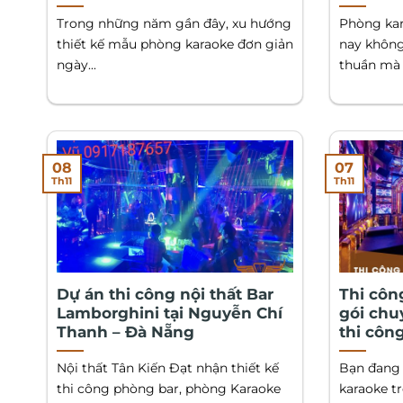
Trong những năm gần đây, xu hướng
Phòng kar
thiết kế mẫu phòng karaoke đơn giản
nay không 
ngày...
thuần mà c
08
07
Th11
Th11
Dự án thi công nội thất Bar
Thi côn
Lamborghini tại Nguyễn Chí
gói chu
Thanh – Đà Nẵng
thi côn
Nội thất Tân Kiến Đạt nhận thiết kế
Bạn đang 
thi công phòng bar, phòng Karaoke
karaoke t