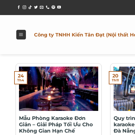
Bỏ
qua
nội
dung
Công ty TNHH Kiến Tân Đạt (Nội thất H
24
20
Th4
Th11
Mẫu Phòng Karaoke Đơn
Quy trì
Giản – Giải Pháp Tối Ưu Cho
karaoke
Không Gian Hạn Chế
Đà Nẵn