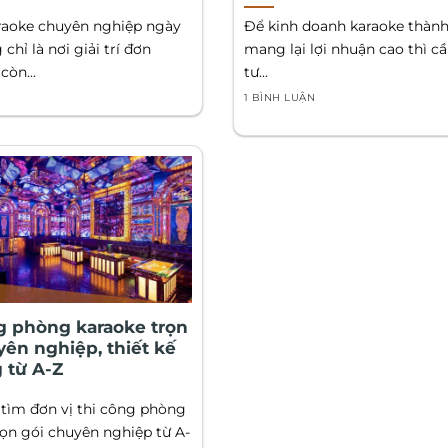
aoke chuyên nghiệp ngày
Để kinh doanh karaoke thàn
chỉ là nơi giải trí đơn
mang lại lợi nhuận cao thì c
òn...
tư...
1 BÌNH LUẬN
g phòng karaoke trọn
yên nghiệp, thiết kế
g từ A-Z
tìm đơn vị thi công phòng
rọn gói chuyên nghiệp từ A-