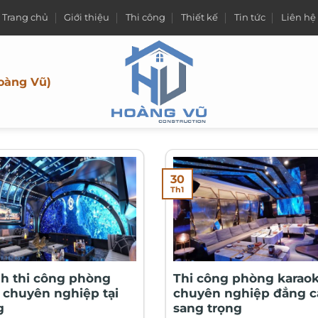
Trang chủ
Giới thiệu
Thi công
Thiết kế
Tin tức
Liên hệ
oàng Vũ)
30
Th1
nh thi công phòng
Thi công phòng karao
 chuyên nghiệp tại
chuyên nghiệp đẳng c
g
sang trọng