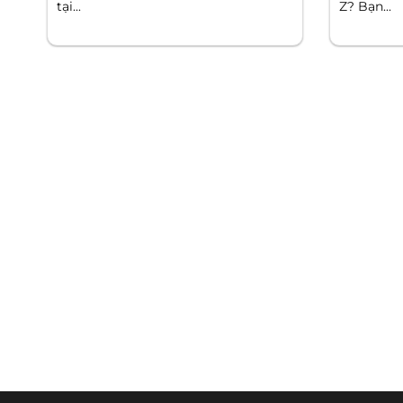
tại...
Z? Bạn...