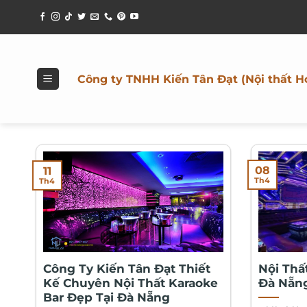
Bỏ
qua
nội
dung
Công ty TNHH Kiến Tân Đạt (Nội thất H
08
11
Th4
Th4
Công Ty Kiến Tân Đạt Thiết
Nội Thấ
Kế Chuyên Nội Thất Karaoke
Đà Nẵn
Bar Đẹp Tại Đà Nẵng