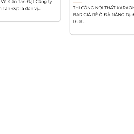
u Về Kiến Tân Đạt Công ty
THI CÔNG NỘI THẤT KARAO
Tân Đạt là đơn vị...
BAR GIÁ RẺ Ở ĐÀ NẴNG Dịc
thiết...