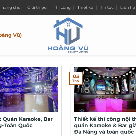
Trang chủ
Giới thiệu
Thi công
Thiết kế
Tin tức
Liên hệ
oàng Vũ)
03
Th4
t Quán Karaoke, Bar
Thiết kế thi công nội t
g-Toàn Quốc
quán Karaoke & Bar giá
Đà Nẵng và toàn quốc