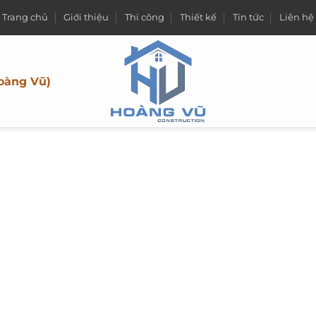
Trang chủ
Giới thiệu
Thi công
Thiết kế
Tin tức
Liên hệ
oàng Vũ)